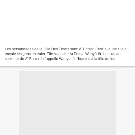
Les personnages de la Fille Des Enfers sont: Aï Enma: C'est la jeune fille qui
envoie les gens en enfer. Elle s'appelle Aï Enma. Wanyûdô: Il est un des
serviteur de Aï Enma. Il s'appelle Wanyudô, l'homme à la tête de feu.
Ichimoku Ren : Il est lui aussi...